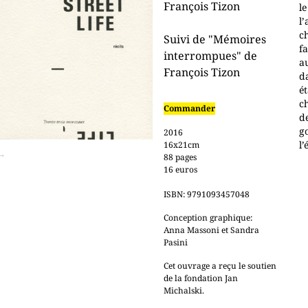
François Tizon
le
l
ch
Suivi de "Mémoires
f
interrompues" de
au
François Tizon
d
ét
c
Commander
de
go
2016
l’
16x21cm
→
88 pages
16 euros
ISBN: 9791093457048
Conception graphique:
Anna Massoni et Sandra
Pasini
Cet ouvrage a reçu le soutien
de la fondation Jan
Michalski.