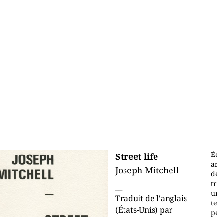
É
Street life
a
Joseph Mitchell
de
t
__
un
Traduit de l'anglais
te
(États-Unis) par
pé